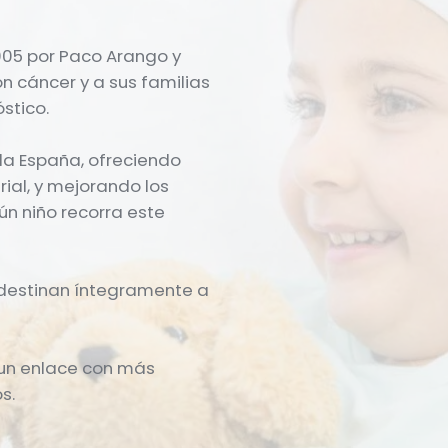
005 por Paco Arango y
 cáncer y a sus familias
stico.
da España, ofreciendo
ial, y mejorando los
ún niño recorra este
e destinan íntegramente a
 un enlace con más
s.