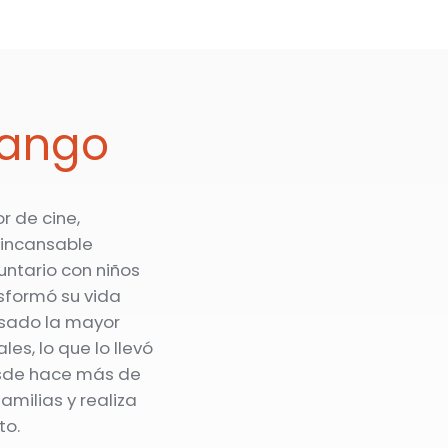
rango
r de cine,
 incansable
untario con niños
sformó su vida
asado la mayor
les, lo que lo llevó
esde hace más de
milias y realiza
to.